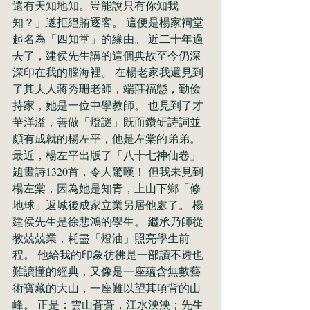
還有天知地知。豈能說只有你知我
知？」遂拒絕賄逐客。 這便是楊家祠堂
起名為「四知堂」的緣由。 近二十年過
去了，建侯先生講的這個典故至今仍深
深印在我的腦海裡。 在楊老家我還見到
了其夫人蔣秀珊老師，端莊福態，勤儉
持家，她是一位中學教師。 也見到了才
華洋溢，善做「燈謎」既而鑽研詩詞並
頗有成就的楊左平，他是左棠的弟弟。 
最近，楊左平出版了「八十七神仙卷」
題畫詩1320首，令人驚嘆！ 但我未見到
楊左棠，因為她是知青，上山下鄉「修
地球」返城後成家立業另居他處了。 楊
建侯先生是徐悲鴻的學生。 繼承乃師從
教兢兢業，耗盡「燈油」照亮學生前
程。 他給我的印象彷彿是一部讀不透也
難讀懂的經典，又像是一座蘊含無數藝
術寶藏的大山，一座難以望其項背的山
峰。 正是：雲山蒼蒼，江水泱泱；先生