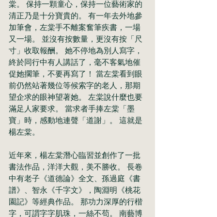
棠。 保持一顆童心，保持一位藝術家的
清正乃是十分寶貴的。 有一年去外地參
加筆會，左棠手不離案奮筆疾書，一場
又一場。 並沒有按數量，更沒有按「尺
寸」收取報酬。 她不停地為別人寫字，
終於同行中有人講話了，毫不客氣地催
促她擱筆，不要再寫了！ 當左棠看到眼
前仍然站著幾位等候索字的老人，那期
望企求的眼神望著她。 左棠說什麼也要
滿足人家要求。 當求者手捧左棠「墨
寶」時，感動地連聲「道謝」。 這就是
楊左棠。
近年來，楊左棠潛心臨習並創作了一批
書法作品，洋洋大觀，美不勝收。 長卷
中有老子《道德論》全文、孫過庭《書
譜》、智永《千字文》，陶淵明《桃花
園記》等經典作品。 那功力深厚的行楷
字，可謂字字肌珠，一絲不苟。 南藝博