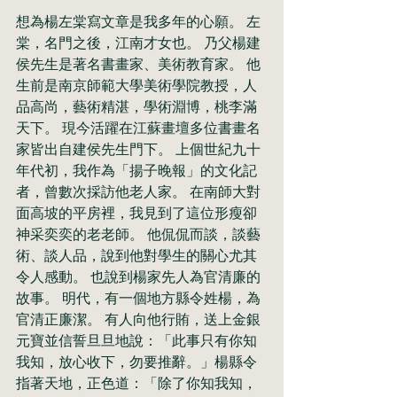
想為楊左棠寫文章是我多年的心願。 左
棠，名門之後，江南才女也。 乃父楊建
侯先生是著名書畫家、美術教育家。 他
生前是南京師範大學美術學院教授，人
品高尚，藝術精湛，學術淵博，桃李滿
天下。 現今活躍在江蘇畫壇多位書畫名
家皆出自建侯先生門下。 上個世紀九十
年代初，我作為「揚子晚報」的文化記
者，曾數次採訪他老人家。 在南師大對
面高坡的平房裡，我見到了這位形瘦卻
神采奕奕的老老師。 他侃侃而談，談藝
術、談人品，說到他對學生的關心尤其
令人感動。 也說到楊家先人為官清廉的
故事。 明代，有一個地方縣令姓楊，為
官清正廉潔。 有人向他行賄，送上金銀
元寶並信誓旦旦地說：「此事只有你知
我知，放心收下，勿要推辭。」楊縣令
指著天地，正色道：「除了你知我知， 