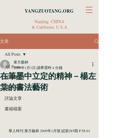
YANGZUOTANG.ORG
Nanjing, CHINA
& California, U.S.A
文章
All Posts
東方藝林
All Posts
2009年1月1日
讀畢需時 4 分鐘
在筆墨中立定的精神－楊左
報刊傳媒
棠的書法藝術
展覽活動
評論文章
書籍檔案
華人時刊 東方藝林 2009年1月號 縂第285期 P.58-61