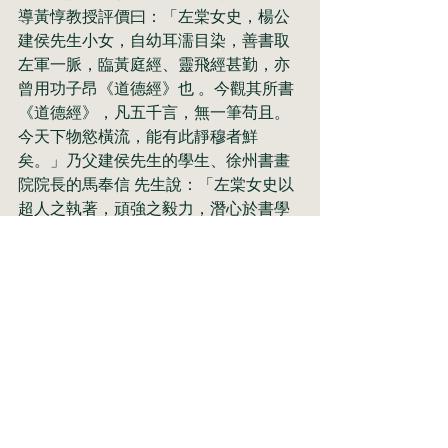
導黃惇教授評價曰：「左棠女史，楊公
建侯先生小女，自幼耳濡目染，善書取
左軍一脈，臨黃庭經、靈飛經甚勤，亦
曾用功子昂《道德經》也 。今觀其所書
《道德經》，凡五千言，無一筆苟且。
今天下物慾橫流，能有此靜穆者鮮
矣。」乃父建侯先生的學生、徐州書畫
院院長的馬奉信 先生說：「左棠女史以
超人之執著，頑強之毅力，潛心於書學
研習。朝夕臨池，寒暑不輟學，其精神
感人至哉。予觀此冊《道德經》臨本，
用筆遒美 俊逸，沉穩多姿，於端莊秀麗
中，蘊含朗逸之致。規矩方圓中不乏閒
雅之姿。轉折方圓，提按頓挫，筆路清
晰，毫不含混。字裡行間，時有清氣溢
出。噫嘻 ！臻乎此有談何易矣。
左棠書藝正值壯年，前程遠大，可以相
信，隨著時間的推移，左棠成為書法大