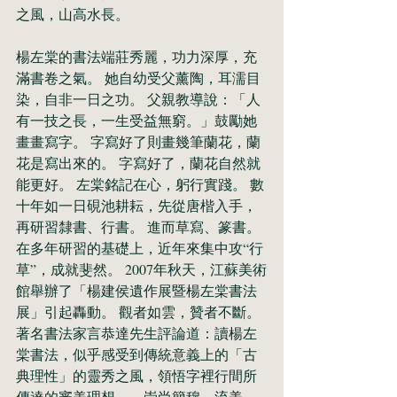
之風，山高水長。
楊左棠的書法端莊秀麗，功力深厚，充
滿書卷之氣。 她自幼受父薰陶，耳濡目
染，自非一日之功。 父親教導說：「人
有一技之長，一生受益無窮。」鼓勵她
畫畫寫字。 字寫好了則畫幾筆蘭花，蘭
花是寫出來的。 字寫好了，蘭花自然就
能更好。 左棠銘記在心，躬行實踐。 數
十年如一日硯池耕耘，先從唐楷入手，
再研習隸書、行書。 進而草寫、篆書。 
在多年研習的基礎上，近年來集中攻“行
草”，成就斐然。 2007年秋天，江蘇美術
館舉辦了「楊建侯遺作展暨楊左棠書法
展」引起轟動。 觀者如雲，贊者不斷。 
著名書法家言恭達先生評論道：讀楊左
棠書法，似乎感受到傳統意義上的「古
典理性」的靈秀之風，領悟字裡行間所
傳達的審美理想——崇尚簡穆、流美、