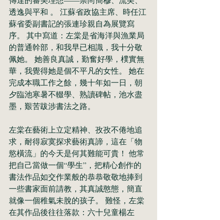
透逸與平和 。 江蘇省政協主席、時任江
蘇省委副書記的張連珍親自為展覽寫
序。 其中寫道：左棠是省海洋與漁業局
的普通幹部，和我早已相識，我十分敬
佩她。 她善良真誠，勤奮好學，樸實無
華，我覺得她是個不平凡的女性。 她在
完成本職工作之餘，幾十年如一日，朝
夕臨池寒暑不輟學、熟讀碑帖，池水盡
墨，艱苦跋涉書法之路。
左棠在藝術上立定精神、孜孜不倦地追
求，耐得寂寞探求藝術真諦，這在「物
慾橫流」的今天是何其難能可貴！ 他常
把自己當做一個“學生”，把精心創作的
書法作品如交作業般的恭恭敬敬地捧到
一些書家面前請教，其真誠憨態，簡直
就像一個稚氣未脫的孩子。 難怪，左棠
在其作品後往往落款：六十兒童楊左