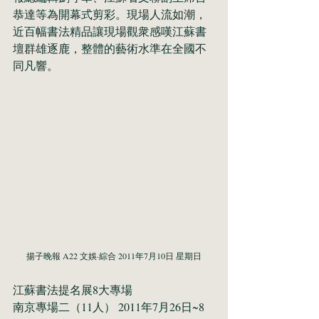
恭達等為開幕式剪彩。現場人流如潮，
近百幅書法精品讓現場觀衆感嘆江蘇書
壇群雄逐鹿，整體的藝術水準在全國不
同凡響。
揚子晚報 A22 文娛·綜合 2011年7月10日 星期日
江蘇書法提名展8大專場
南京專場二（11人） 2011年7月26日~8