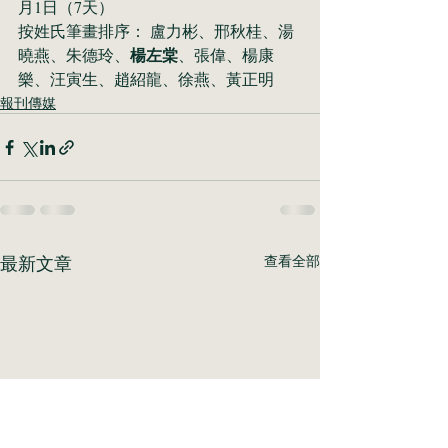
月1日（7天）
按姓氏筆畫排序： 盧力彬、邢秋桂、湯
楊左棠
曉燕、朱德玲、
、張偉、楊康
樂、汪寅生、趙紹龍、徐燕、黃正明
報刊傳媒
最新文章
查看全部