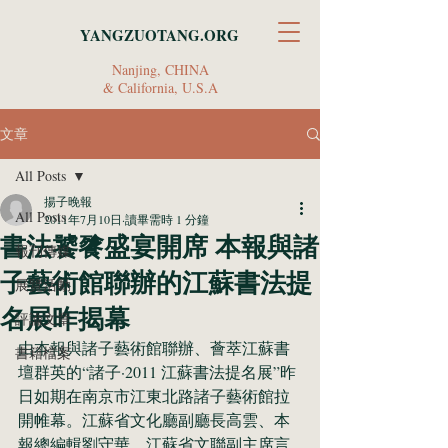
YANGZUOTANG.ORG
Nanjing, CHINA
& California, U.S.A
文章
All Posts
揚子晚報
All Posts
2011年7月10日
讀畢需時 1 分鐘
書法饕餮盛宴開席 本報與諸
報刊傳媒
子藝術館聯辦的江蘇書法提
展覽活動
名展昨揭幕
評論文章
由本報與諸子藝術館聯辦、薈萃江蘇書
書籍檔案
壇群英的“諸子·2011 江蘇書法提名展”昨
日如期在南京市江東北路諸子藝術館拉
開帷幕。江蘇省文化廳副廳長高雲、本
報總編輯劉守華、江蘇省文聯副主席言