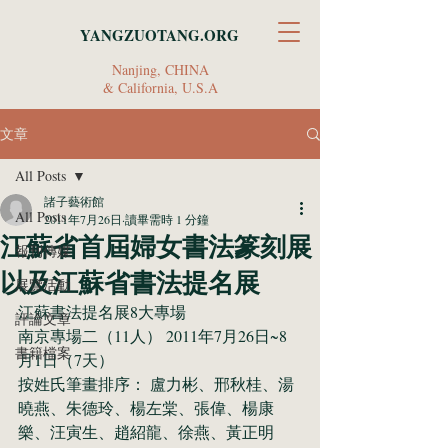
YANGZUOTANG.ORG
Nanjing, CHINA
& California, U.S.A
文章
All Posts
諸子藝術館
All Posts
2011年7月26日
讀畢需時 1 分鐘
江蘇省首屆婦女書法篆刻展
報刊傳媒
以及江蘇省書法提名展
展覽活動
江蘇書法提名展8大專場
評論文章
南京專場二（11人） 2011年7月26日~8
書籍檔案
月1日（7天）
按姓氏筆畫排序： 盧力彬、邢秋桂、湯
曉燕、朱德玲、楊左棠、張偉、楊康
樂、汪寅生、趙紹龍、徐燕、黃正明