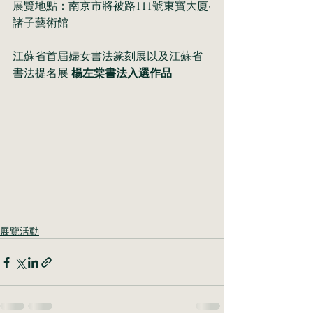
展覽地點：南京市將被路111號東寶大廈·
諸子藝術館
江蘇省首屆婦女書法篆刻展以及江蘇省
楊左棠書法入選作品
書法提名展 
展覽活動