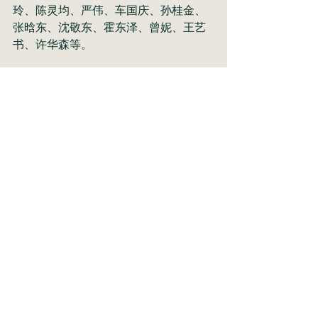
玲、陈灵均、严伟、车国庆、孙桂金、
张晗东、沈敬东、霍东泽、曾妮、王艺
书、许华森等。 
台湾画家： 李奇茂、唐健风、罗芳、李
宗仁、陈江鸿、杨增堂、梁秀中、陈合
成、游进贤、詹丽芳、赵奇雄、沉桢等 
旅美华人画家： 欧豪年、丁绍光、 伏文
彦、袁天一、何岸、区础坚、单伯软、
吴兆铭、刘恵汉丶庄中亮、傅励生、简
国藩、䔥日明、王立威、王海婴、任
敏、陈菊美、陈健群、徐治庆、陈雷、
张培椿、庄景辉、陶海心、朱称俊、丁
友海、张京成、古铣贤、高木森、梁永
刚、梁明明、郑泽杰、
潘登
、陶冰稀、
Mattew
、马上、何志鸿、刘国伟等 
展覽活動