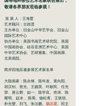
国等地80余位艺术名家联合展出，
敬请各界朋友莅临参观！
 策 展 人：王海婴
艺术顾问：古跣贤
主办单位：旧金山中华艺学会、旧金山
国际艺术中心
协办单位：美国书画艺术研究院、美国
中国画协会、硅谷亚洲艺术中心、美国
中华艺术协会、艺研雅集、中国画廊、
北美画院。 
两岸四地应邀参展艺术家名单
大陆画家：陈永锵、陈年发、黄向阳、
胡汉钊、曾光、王鏸英、叶献民、任光
荣、唐云辉、如一、陈学良、佟涛、陈
耀明、赵冰 、陈蜀、饶松青、王轶琼、
杨左棠
朴光燮、刘飞、朱法鹏、
、田文