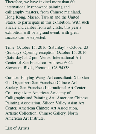
Therefore, we have invited more than 60 
internationally renowned painting and 
calligraphy masters, from Chinese mainland, 
Hong Kong, Macao, Taiwan and the United 
States, to participate in this exhibition. With such 
a scale and caliber from art circle, this year's 
exhibition will be a grand event, with great 
success can be expected. 
Time: October 15, 2016 (Saturday) - October 23 
(Sunday)  Opening reception: October 15, 2016 
(Saturday) at 2 pm  Venue: International Art 
Center of San Francisco  Address: 6044 
Stevenson Blvd., Fremont, CA 94538 
Curator: Haiying Wang  Art consultant: Xianxian 
Gu  Organizer: San Francisco Chinese Art 
Society, San Francisco International Art Center  
Co - organizer: American Academy of 
Calligraphy and Painting Art, American Chinese 
Painting Association, Silicon Valley Asian Art 
Center, American Chinese Art Association, 
Artistic Collection, Chinese Gallery, North 
American Art Institute. 
List of Artists 