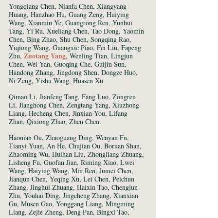
Yongqiang Chen, Nianfa Chen, Xiangyang 
Huang, Hanzhao Hu, Guang Zeng, Huiying 
Wang, Xianmin Ye, Guangrong Ren, Yunhui 
Tang, Yi Ru, Xueliang Chen, Tao Dong, Yaomin 
Chen, Bing Zhao, Shu Chen, Songqing Rao, 
Yiqiong Wang, Guangxie Piao, Fei Liu, Fapeng 
 Zuotang Yang
Zhu,
, Wenling Tian, Lingjun 
Chen, Wei Yan, Guoqing Che, Guijin Sun, 
Handong Zhang, Jingdong Shen, Dongze Huo, 
Ni Zeng, Yishu Wang, Huasen Xu. 
Qimao Li, Jianfeng Tang, Fang Luo, Zongren 
Li, Jianghong Chen, Zengtang Yang, Xiuzhong 
Liang, Hecheng Chen, Jinxian You, Lifang 
Zhan, Qixiong Zhao, Zhen Chen. 
Haonian Ou, Zhaoguang Ding, Wenyan Fu, 
Tianyi Yuan, An He, Chujian Ou, Boruan Shan, 
Zhaoming Wu, Huihan Liu, Zhongliang Zhuang, 
Lisheng Fu, Guofan Jian, Riming Xiao, Lwei 
Wang, Haiying Wang, Min Ren, Jumei Chen, 
Jianqun Chen, Yeqing Xu, Lei Chen, Peichun 
Zhang, Jinghui Zhuang, Haixin Tao, Chengjun 
Zhu, Youhai Ding, Jingcheng Zhang, Xianxian 
Gu, Musen Gao, Yonggang Liang, Mingming 
Liang, Zejie Zheng, Deng Pan, Bingxi Tao, 