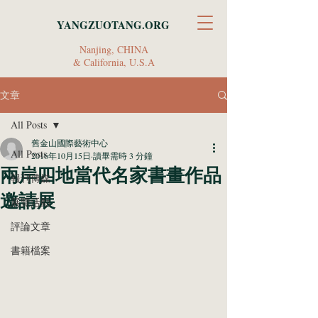
YANGZUOTANG.ORG
Nanjing, CHINA
& California, U.S.A
文章
All Posts
舊金山國際藝術中心
All Posts
2016年10月15日
讀畢需時 3 分鐘
兩岸四地當代名家書畫作品
報刊傳媒
邀請展
展覽活動
評論文章
書籍檔案