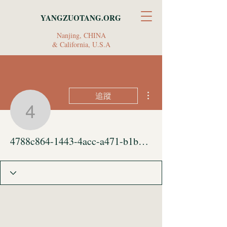
YANGZUOTANG.ORG
Nanjing, CHINA
& California, U.S.A
更多動作
追蹤
4788c864-1443-4acc-a
4788c864-1443-4acc-a471-b1b97d6de063